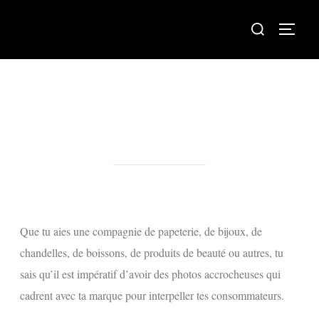
PHOTOGRAPHIE
COMMERCIALE ET DE
PRODUITS
Que tu aies une compagnie de papeterie, de bijoux, de
chandelles, de boissons, de produits de beauté ou autres, tu
sais qu’il est impératif d’avoir des photos accrocheuses qui
cadrent avec ta marque pour interpeller tes consommateurs.