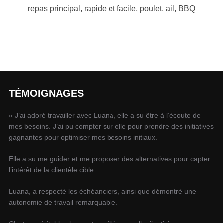
repas principal, rapide et facile, poulet, ail, BBQ
TÉMOIGNAGES
« J’ai adoré travailler avec Luana, elle a su être à l‘écoute de
mes besoins. J’ai pu compter sur elle pour prendre des initiatives
gagnantes pour optimiser mes besoins initiaux.
Elle a su me guider et me proposer des alternatives pour capter
l’intérêt de la clientèle cible.
Luana, a respecté les échéanciers, ainsi que démontré une
autonomie de travail remarquable.