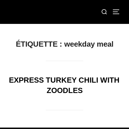
Aller
Rechercher :
au
Permut
contenu
ÉTIQUETTE :
weekday meal
EXPRESS TURKEY CHILI WITH
ZOODLES