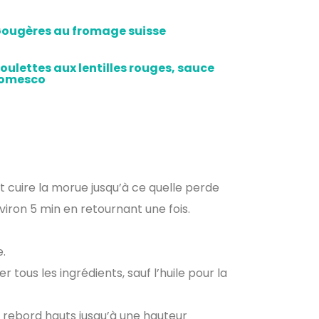
ougères au fromage suisse
oulettes aux lentilles rouges, sauce
omesco
et cuire la morue jusqu’à ce quelle perde
nviron 5 min en retournant une fois.
e.
 tous les ingrédients, sauf l’huile pour la
ux rebord hauts jusqu’à une hauteur