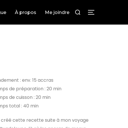
gue
À propos
Me joindre
dement : env. 15 accras
ps de préparation : 20 min
ps de cuisson : 20 min
ps total : 40 min
i créé cette recette suite à mon voyage