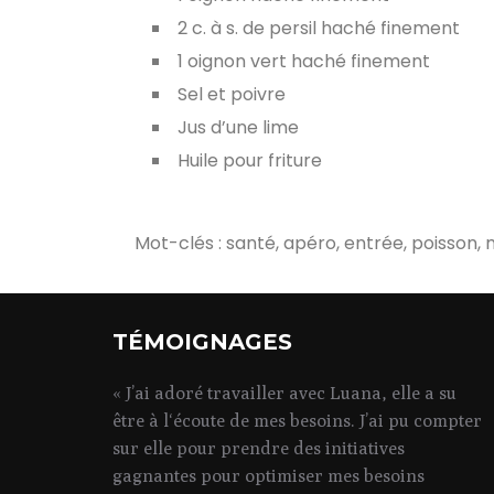
2 c. à s. de persil haché finement
1 oignon vert haché finement
Sel et poivre
Jus d’une lime
Huile pour friture
Mot-clés : santé, apéro, entrée, poisson, 
TÉMOIGNAGES
« J’ai adoré travailler avec Luana, elle a su
être à l‘écoute de mes besoins. J’ai pu compter
sur elle pour prendre des initiatives
gagnantes pour optimiser mes besoins