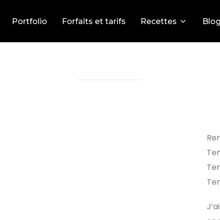
Portfolio
Forfaits et tarifs
Recettes
Blo
ACCRAS DE MORUE
Ren
Tem
Tem
Tem
J’a