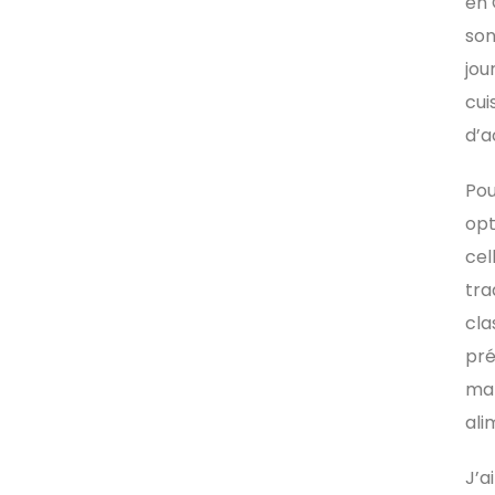
en 
son
jou
cui
d’a
Pou
opt
cel
tra
cla
pré
ma 
ali
J’a