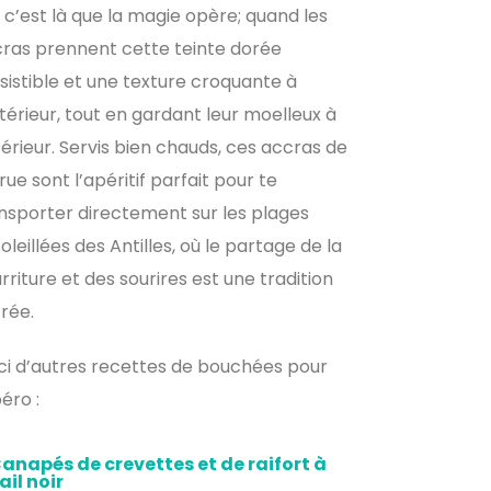
 c’est là que la magie opère; quand les
ras prennent cette teinte dorée
ésistible et une texture croquante à
xtérieur, tout en gardant leur moelleux à
ntérieur. Servis bien chauds, ces accras de
ue sont l’apéritif parfait pour te
nsporter directement sur les plages
oleillées des Antilles, où le partage de la
rriture et des sourires est une tradition
rée.
ci d’autres recettes de bouchées pour
péro :
anapés de crevettes et de raifort à
’ail noir