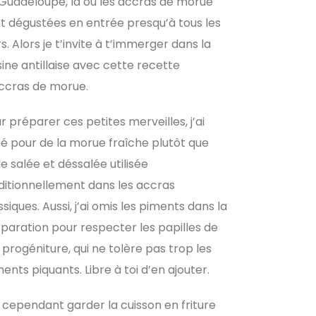
Guadeloupe, là où les accras de morue
t dégustées en entrée presqu’à tous les
rs. Alors je t’invite à t’immerger
dans la
sine antillaise avec cette recette
ccras de morue.
r préparer ces petites merveilles, j’ai
é pour de la morue fraîche plutôt que
le salée et déssalée utilisée
ditionnellement dans les accras
ssiques. Aussi, j’ai omis les piments dans la
paration pour respecter les papilles de
progéniture, qui ne tolère pas trop les
ments piquants. Libre à toi d’en ajouter.
i cependant garder la cuisson en friture