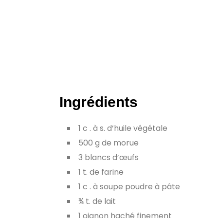
Ingrédients
1 c . à s. d’huile végétale
500 g de morue
3 blancs d’œufs
1 t. de farine
1 c . à soupe poudre à pâte
¾ t. de lait
1 oignon haché finement