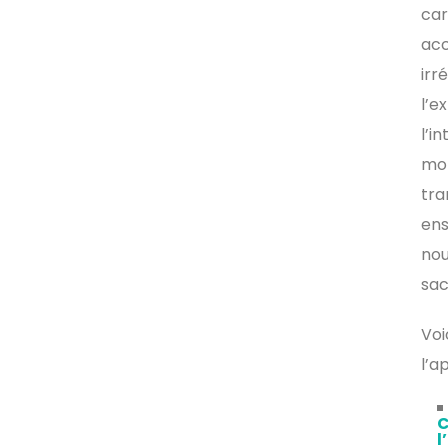
car
acc
irr
l’e
l’i
mor
tra
ens
nou
sac
Voi
l’a
C
l