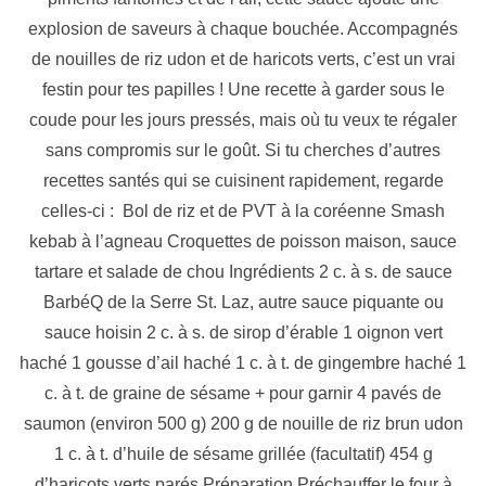
explosion de saveurs à chaque bouchée. Accompagnés
de nouilles de riz udon et de haricots verts, c’est un vrai
festin pour tes papilles ! Une recette à garder sous le
coude pour les jours pressés, mais où tu veux te régaler
sans compromis sur le goût. Si tu cherches d’autres
recettes santés qui se cuisinent rapidement, regarde
celles-ci : Bol de riz et de PVT à la coréenne Smash
kebab à l’agneau Croquettes de poisson maison, sauce
tartare et salade de chou Ingrédients 2 c. à s. de sauce
BarbéQ de la Serre St. Laz, autre sauce piquante ou
sauce hoisin 2 c. à s. de sirop d’érable 1 oignon vert
haché 1 gousse d’ail haché 1 c. à t. de gingembre haché 1
c. à t. de graine de sésame + pour garnir 4 pavés de
saumon (environ 500 g) 200 g de nouille de riz brun udon
1 c. à t. d’huile de sésame grillée (facultatif) 454 g
d’haricots verts parés Préparation Préchauffer le four à