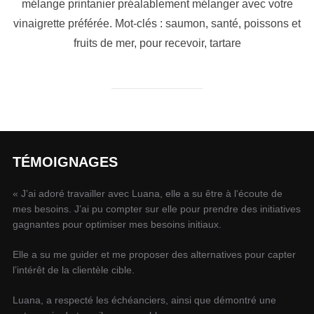
mélange printanier préalablement mélanger avec votre
vinaigrette préférée. Mot-clés : saumon, santé, poissons et
fruits de mer, pour recevoir, tartare
TÉMOIGNAGES
« J’ai adoré travailler avec Luana, elle a su être à l‘écoute de
mes besoins. J’ai pu compter sur elle pour prendre des initiatives
gagnantes pour optimiser mes besoins initiaux.
Elle a su me guider et me proposer des alternatives pour capter
l’intérêt de la clientèle cible.
Luana, a respecté les échéanciers, ainsi que démontré une