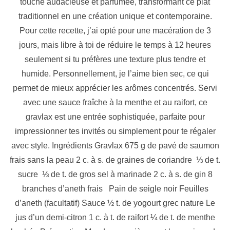
touche audacieuse et parfumée, transformant ce plat
traditionnel en une création unique et contemporaine.
Pour cette recette, j’ai opté pour une macération de 3
jours, mais libre à toi de réduire le temps à 12 heures
seulement si tu préfères une texture plus tendre et
humide. Personnellement, je l’aime bien sec, ce qui
permet de mieux apprécier les arômes concentrés. Servi
avec une sauce fraîche à la menthe et au raifort, ce
gravlax est une entrée sophistiquée, parfaite pour
impressionner tes invités ou simplement pour te régaler
avec style. Ingrédients Gravlax 675 g de pavé de saumon
frais sans la peau 2 c. à s. de graines de coriandre ⅓ de t.
sucre ⅓ de t. de gros sel à marinade 2 c. à s. de gin 8
branches d’aneth frais Pain de seigle noir Feuilles
d’aneth (facultatif) Sauce ½ t. de yogourt grec nature Le
jus d’un demi-citron 1 c. à t. de raifort ¼ de t. de menthe