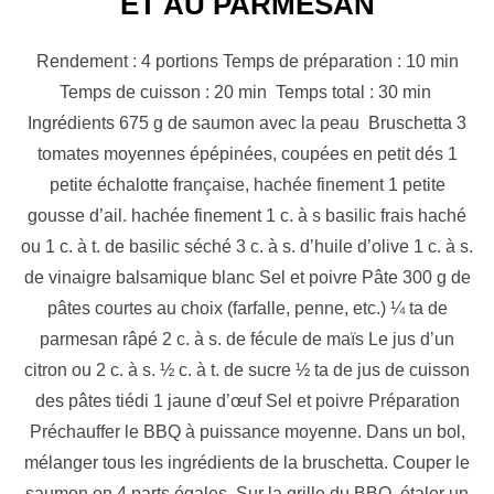
ET AU PARMESAN
Rendement : 4 portions Temps de préparation : 10 min
Temps de cuisson : 20 min Temps total : 30 min
Ingrédients 675 g de saumon avec la peau Bruschetta 3
tomates moyennes épépinées, coupées en petit dés 1
petite échalotte française, hachée finement 1 petite
gousse d’ail. hachée finement 1 c. à s basilic frais haché
ou 1 c. à t. de basilic séché 3 c. à s. d’huile d’olive 1 c. à s.
de vinaigre balsamique blanc Sel et poivre Pâte 300 g de
pâtes courtes au choix (farfalle, penne, etc.) ¼ ta de
parmesan râpé 2 c. à s. de fécule de maïs Le jus d’un
citron ou 2 c. à s. ½ c. à t. de sucre ½ ta de jus de cuisson
des pâtes tiédi 1 jaune d’œuf Sel et poivre Préparation
Préchauffer le BBQ à puissance moyenne. Dans un bol,
mélanger tous les ingrédients de la bruschetta. Couper le
saumon en 4 parts égales. Sur la grille du BBQ, étaler un