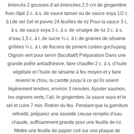
émincés 2 gousses d’ail émincées 2,5 cm de gingembre
frais râpé 2 c. à s. de sauce tamari ou de sauce soya 1/2 c.
à t.de sel Sel et poivre 24 feuilles de riz Pour la sauce 3 c.
à s. de sauce soya 3 c. à s. de vinaigre de riz 3 c. à s.
d’eau 1,5 c. à t. de sucre ¼ c. à t. de graines de sésame
grillées ¼ c. à t. de flocons de piment coréen gochujang
Oignon vert pour servir (facultatif) Préparation Dans une
grande poêle antiadhésive, faire chauffer 2 c. à s. d’huile
végétale et l’huile de sésame à feu moyen et y faire
revenir le chou, la carotte jusqu’à ce qu’ils soient
légèrement tendres, environ 3 minutes. Ajouter saumon,
les oignons verts, l’ail, le gingembre, la sauce soya et le
sel et cuire 7 min. Retirer du feu. Pendant que la garniture
refroidit, préparez une assiette creuse remplie d’eau
chaude, suffisamment grande pour une feuille de riz.
Mettre une feuille de papier ciré sur une plaque de